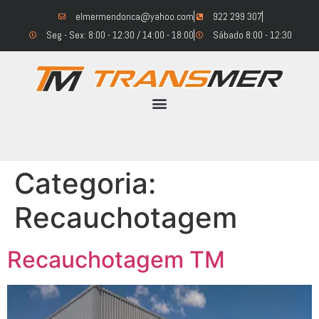
elmermendonca@yahoo.com
922 299 307
Seg - Sex: 8:00 - 12:30 / 14:00 - 18:00
Sábado 8:00 - 12:30
Categoria:
Recauchotagem
Recauchotagem TM