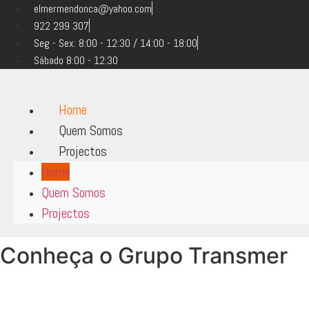
Ir
elmermendonca@yahoo.com
para
922 299 307
o
Seg - Sex: 8:00 - 12:30 / 14:00 - 18:00
conteúdo
Sábado 8:00 - 12:30
Home
Quem Somos
Projectos
Home
Quem Somos
Projectos
Conheça o Grupo Transmer