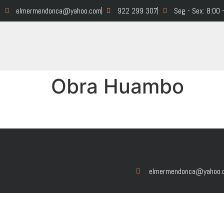
elmermendonca@yahoo.com
922 299 307
Seg - Sex: 8:00 
Obra Huambo
elmermendonca@yahoo.